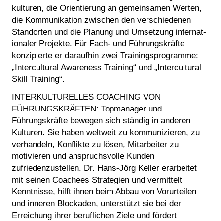
kul­tu­ren, die Orientierung an gemeinsamen Werten,
die Kommunikation zwischen den verschiedenen
Standorten und die Planung und Umsetzung in­ter­nat­
io­na­ler Projekte. Für Fach- und Führungskräfte
konzipierte er daraufhin zwei Trainingsprogramme:
„Intercultural Awareness Training“ und „Intercultural
Skill Training“.
INTERKULTURELLES COACHING VON
FÜHRUNGSKRÄFTEN:
Topmanager und
Führungskräfte bewegen sich ständig in anderen
Kulturen. Sie haben weltweit zu kommunizieren, zu
verhandeln, Konflikte zu lösen, Mitarbeiter zu
motivieren und an­spruchs­vol­le Kun­den
zufriedenzustellen. Dr. Hans-Jörg Keller erarbeitet
mit seinen Coachees Strategien und vermittelt
Kenntnisse, hilft ihnen beim Abbau von Vorurteilen
und inneren Blockaden, unterstützt sie bei der
Erreichung ihrer beruflichen Ziele und fördert